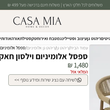
משלוחים לכל חלקי הארץ | משלוח חינם ברכישה מעל 499 ₪
יטים
ריהוט גן
עיצוב וסטיילינג
מטבח ואירוח
טקסטיל
תאורה
אודותינ
עמוד הבית
/
ריהוט גן
/
ריהוט גן אלומיניום
/
ספסל אלומיניום ו
ספסל אלומיניום וילסון חאקי
₪
1,480
המלאי אזל
לשיחה עם נציג שירות ומידע נוסף >>