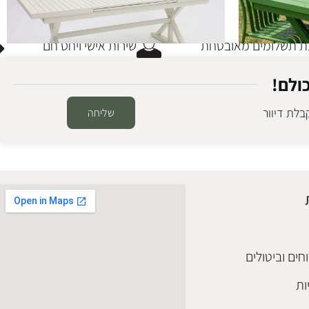
תשלומים מאובטחת
שירות אישי ויחס חם
ולם!
לת דיוור
שליחה
שולחן אוכל אלומיניום ווייט
שולחנות חוץ
ריהוט גן אלומיניום
,
שולחנות אוכל
,
שולחנות חוץ
₪
7,200
הוספה לסל
חים וביטולים
ות