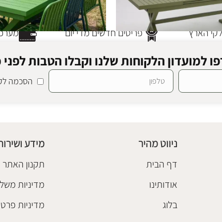
י הארץ
פריטים חדשים מדי יום
מערכת 
ו למועדון הלקוחות שלנו וקבלו הטבות לפני כ
הסכמה לקב
מיניום אוליב
שולחן אוכל אלומיניום גרין 160
ום
,
שולחנות אוכל
,
שולחנות חוץ
ריהוט גן אלומיניום
,
שולחנות אוכל
,
₪
5,200
ניווט מהיר
מידע ושירות
הוספה לסל
דף הבית
תקנון האתר
אודותינו
מדיניות משלו
בלוג
מדיניות פרטי