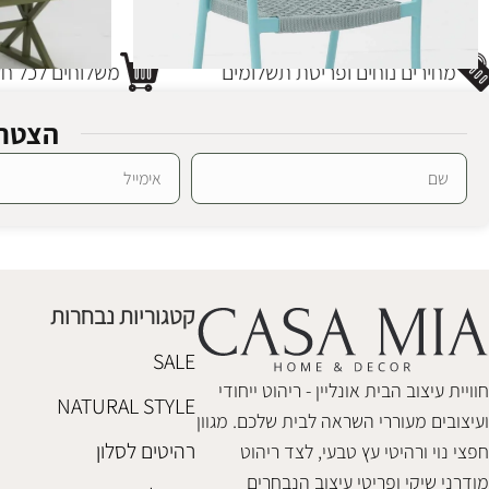
מחירים נוחים ופריסת תשלומים
משלוחים לכל חלק
הצטרפ
כסא אלומיניום וילסון תכלת
שולחן אוכל אלו
Alternative:
ריהוט גן אלומיניום
ריהוט גן אלומיני
₪
7,200
₪
680
קטגוריות נבחרות
הוספה לסל
הוספה לסל
SALE
חוויית עיצוב הבית אונליין - ריהוט ייחודי
NATURAL STYLE
ועיצובים מעוררי השראה לבית שלכם. מגוון
רהיטים לסלון
חפצי נוי ורהיטי עץ טבעי, לצד ריהוט
מודרני שיקי ופריטי עיצוב הנבחרים