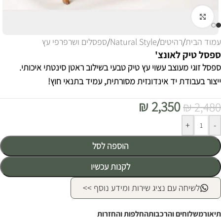
לחצו להגדלה
עמוד הבית
/
רהיטים
/
Natural Style
/
ספסלים ושרפרפי עץ
ספסל טיק לאונצ'
ספסל זוגי מעוצב עשוי עץ טיק טבעי בשילוב ראטן סינטתי איכותי.
ייצור בעבודת יד אינדונזית מסורתית, עמיד בתנאי חוץ!
₪
2,350
₪
2,480
Alternative:
+
-
הוספה לסל
לקנות עכשיו
לשיחה עם נציג שירות ומידע נוסף >>
תיאור
משלוחים והרכבות
החלפות והחזרות