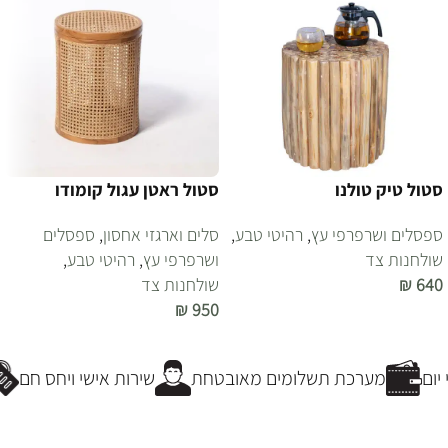
סטול טיק טולנו
סטול ראטן עגול קומודו
ספסלים ושרפרפי עץ
,
רהיטי טבע
,
סלים וארגזי אחסון
,
ספסלים
שולחנות צד
ושרפרפי עץ
,
רהיטי טבע
,
640
₪
שולחנות צד
₪
950
הוספה לסל
הוספה לסל
ום
מערכת תשלומים מאובטחת
שירות אישי ויחס חם