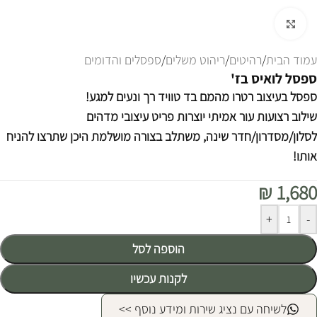
לחצו להגדלה
עמוד הבית
/
רהיטים
/
ריהוט משלים
/
ספסלים והדומים
ספסל לואיס בז'
ספסל בעיצוב רטרו מהמם בד טוויד רך ונעים למגע!
שילוב רצועות עור אמיתי יוצרות פריט עיצובי מדהים
לסלון/מסדרון/חדר שינה, משתלב בצורה מושלמת היכן שתרצו להניח
אותו!
₪
1,680
Alternative:
+
-
הוספה לסל
לקנות עכשיו
לשיחה עם נציג שירות ומידע נוסף >>