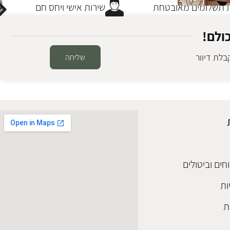
תשלומים מאובטחת
שירות אישי ויחס חם
ולם!
לת דיוור
שליחה
י עץ
חים וביטולים
ות
ת