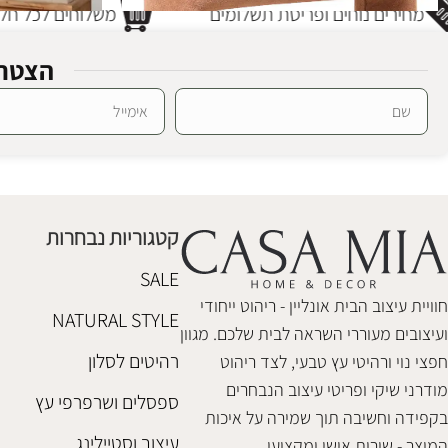
מחירים נוחים ופריסת תשלומים
משלוחים לכל חלק
הצטרפ
Alternative:
ספסל סיירה חמרה
ספסל עץ כריס
ספסלים והדומים
ספסלים והדומים
₪
1,580
₪
1,280
קטגוריות נבחרות
הוספה לסל
הוספה לסל
SALE
חוויית עיצוב הבית אונליין - ריהוט ייחודי
NATURAL STYLE
ועיצובים מעוררי השראה לבית שלכם. מגוון
רהיטים לסלון
חפצי נוי ורהיטי עץ טבעי, לצד ריהוט
מודרני שיקי ופריטי עיצוב הנבחרים
ספסלים ושרפרפי עץ
בקפידה וחשיבה תוך שמירה על איכות
עיצוב וסטיילינג
המוצר - שירות אישי ומקצועי.