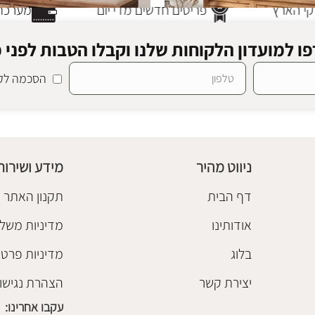
י הארץ
פריטים חדשים מדי יום
מערכת 
ו למועדון הלקוחות שלנו וקבלו הטבות לפני כ
הסכמה לקב
ספסל עץ סטנלי
,
ספסלים ושרפרפי עץ
ספסלים והדומים
,
ספסלים ושרפרפ
₪
1,580
ניווט מהיר
מידע ושירות
הוספה לסל
דף הבית
תקנון האתר
אודותינו
מדיניות משלו
בלוג
מדיניות פרטי
יצירת קשר
הצהרת נגישו
עקבו אחרינו: