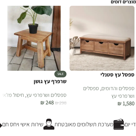
מוצרים דומים
ספסל עץ סטנלי
SALE
שרפרף עץ גושן
ספסלים והדומים
,
ספסלים
ספסלים ושרפרפי עץ
,
חיסול מלאי
ושרפרפי עץ
₪
248
₪
298
₪
1,580
הוספה לסל
הוספה לסל
 יום
מערכת תשלומים מאובטחת
שירות אישי ויחס חם