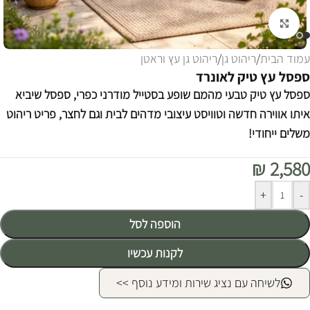
לחצו להגדלה
עמוד הבית
/
ריהוט גן
/
ריהוט גן עץ וראטן
ספסל עץ טיק לאונרד
ספסל עץ טיק טבעי מהמם שופע בסטייל מודרני כפרי, ספסל שיביא
איתו אווירה חדשה וטוויסט עיצובי מדהים לבית וגם לחצר, פריט ריהוט
משלים ייחודי!
₪
2,580
Alternative:
+
-
הוספה לסל
לקנות עכשיו
לשיחה עם נציג שירות ומידע נוסף >>