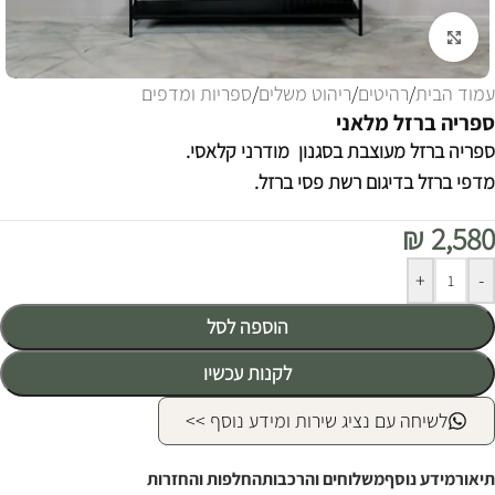
לחצו להגדלה
עמוד הבית
/
רהיטים
/
ריהוט משלים
/
ספריות ומדפים
ספריה ברזל מלאני
ספריה ברזל מעוצבת בסגנון מודרני קלאסי.
מדפי ברזל בדיגום רשת פסי ברזל.
₪
2,580
Alternative:
+
-
הוספה לסל
לקנות עכשיו
לשיחה עם נציג שירות ומידע נוסף >>
תיאור
מידע נוסף
משלוחים והרכבות
החלפות והחזרות