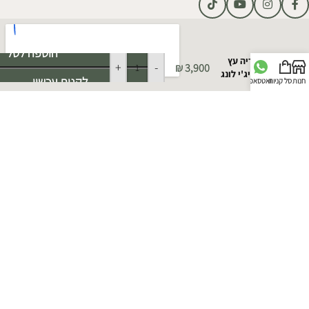
Alternative:
הוספה לסל
ספריה עץ
+
-
₪
3,900
לואיג'י לונג
לקנות עכשיו
חנות
סל קניות
וואטסאפ
כל הזכויות שמורות קאזה מייה © 2025 | מקודם על ידי
סוכנות פרסום
- פוש דיגיטל