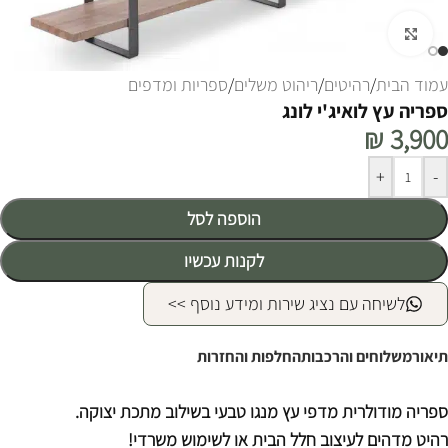
לחצו להגדלה
עמוד הבית
/
רהיטים
/
ריהוט משלים
/
ספריות ומדפים
ספריה עץ לואיג'י לונג
₪
3,900
Alternative:
+
-
הוספה לסל
לקנות עכשיו
לשיחה עם נציג שירות ומידע נוסף >>
תיאור
משלוחים והרכבות
החלפות והחזרות
ספריה מודולרית מדפי עץ מנגו טבעי בשילוב מתכת יצוקה.
רהיט מדהים לעיצוב חלל הבית או לשימוש משרדי!