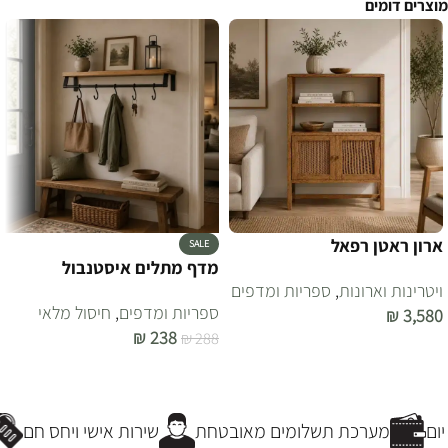
מוצרים דומים
ארון ראטן רפאל
SALE
מדף מתלים איסטנבול
ויטרינות וארונות
,
ספריות ומדפים
ספריות ומדפים
,
חיסול מלאי
₪
3,580
₪
238
₪
288
הוספה לסל
הוספה לסל
ם
מערכת תשלומים מאובטחת
שירות אישי ויחס חם