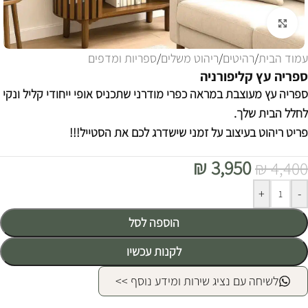
לחצו להגדלה
עמוד הבית
/
רהיטים
/
ריהוט משלים
/
ספריות ומדפים
ספריה עץ קליפורניה
ספריה עץ מעוצבת במראה כפרי מודרני שתכניס אופי ייחודי קליל ונקי
לחלל הבית שלך.
פריט ריהוט בעיצוב על זמני שישדרג לכם את הסטייל!!!
₪
3,950
₪
4,400
Alternative:
+
-
הוספה לסל
לקנות עכשיו
לשיחה עם נציג שירות ומידע נוסף >>