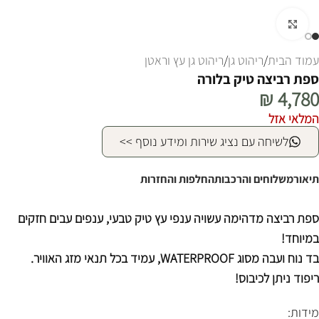
לחצו להגדלה
עמוד הבית
/
ריהוט גן
/
ריהוט גן עץ וראטן
ספת רביצה טיק בלורה
₪
4,780
המלאי אזל
לשיחה עם נציג שירות ומידע נוסף >>
תיאור
משלוחים והרכבות
החלפות והחזרות
ספת רביצה מדהימה עשויה ענפי עץ טיק טבעי, ענפים עבים חזקים
במיוחד!
בד נוח ועבה מסוג WATERPROOF, עמיד בכל תנאי מזג האוויר.
ריפוד ניתן לכיבוס!
מידות: