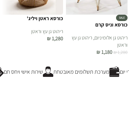
כורסא ראטן ויליג'
SALE
כורסא וניס קרם
ריהוט גן עץ וראטן
ריהוט גן אלומיניום
,
ריהוט גן עץ
₪
1,280
וראטן
הוספה לסל
₪
1,180
₪
1,280
הוספה לסל
יום
מערכת תשלומים מאובטחת
שירות אישי ויחס חם