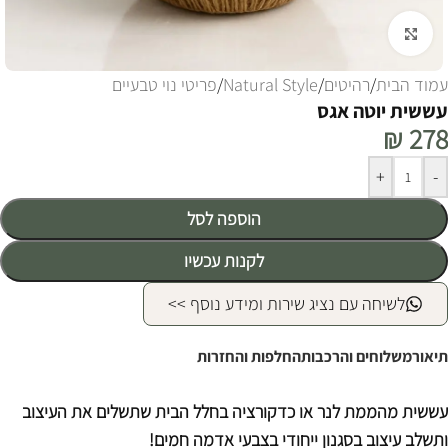
לחצו להגדלה
עמוד הבית
/
רהיטים
/
Natural Style
/
פריטי נוי טבעיים
עששית יוטה אגס
₪
278
Alternative:
+
-
הוספה לסל
לקנות עכשיו
לשיחה עם נציג שירות ומידע נוסף >>
תיאור
משלוחים והרכבות
החלפות והחזרות
עששית מהממת לנר או כדקורציה בחלל הבית שתשלים את העיצוב
ותשלב עיצוב בסגנון ייחודי בצבעי אדמה חמים!