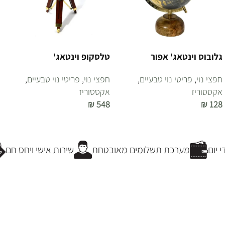
גלובוס וינטאג' אפור
טלסקופ וינטאג'
חפצי נוי
,
פריטי נוי טבעיים
,
חפצי נוי
,
פריטי נוי טבעיים
,
אקססוריז
אקססוריז
₪
548
₪
128
הוספה לסל
הוספה לסל
יום
מערכת תשלומים מאובטחת
שירות אישי ויחס חם