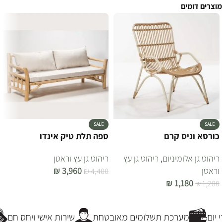
מוצרים דומים
SALE
SALE
כורסא וניס קרם
ספה תלת טיק אינדו
ריהוט גן אלומיניום
,
ריהוט גן עץ
ריהוט גן עץ וראטן
וראטן
3,960
₪
₪
4,400
₪
1,180
₪
1,280
הוספה לסל
הוספה לסל
יום
מערכת תשלומים מאובטחת
שירות אישי ויחס חם