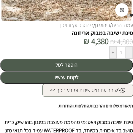
לחצו להגדלה
עמוד הבית
/
ריהוט גן
/
ריהוט גן עץ וראטן
פינת ישיבה במבוק אריזונה
₪
4,380
₪
4,800
Alternative:
+
-
הוספה לסל
לקנות עכשיו
לשיחה עם נציג שירות ומידע נוסף >>
תיאור
משלוחים והרכבות
החלפות והחזרות
פינת ישיבה במבוק ויאטנמי מהממת מעוצבת בסגנון בוהו שיק, כרית
מושב בד איכותית במיוחד, בד WATERPROOF עמיד בכל תנאי מזג