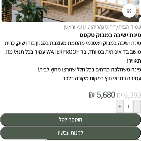
לחצו להגדלה
עמוד הבית
/
ריהוט גן
/
ריהוט גן עץ וראטן
פינת ישיבה במבוק טקסס
פינת ישיבה במבוק ויאטנמי מהממת מעוצבת בסגנון בוהו שיק, כרית
מושב בד איכותית במיוחד, בד WATERPROOF עמיד בכל תנאי מזג
האוויר!
פינה משתלבת מדהים בכל חלל שתרצו מחוץ לבית!
עמידה בתנאי חוץ במקום מקורה בלבד.
₪
5,680
₪
6,380
Alternative:
+
-
הוספה לסל
לקנות עכשיו