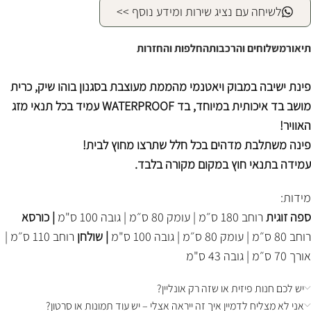
לשיחה עם נציג שירות ומידע נוסף >>
תיאור
משלוחים והרכבות
החלפות והחזרות
פינת ישיבה במבוק ויאטנמי מהממת מעוצבת בסגנון בוהו שיק, כרית
מושב בד איכותית במיוחד, בד WATERPROOF עמיד בכל תנאי מזג
האוויר!
פינה משתלבת מדהים בכל חלל שתרצו מחוץ לבית!
עמידה בתנאי חוץ במקום מקורה בלבד.
מידות:
ספה זוגית
רוחב 180 ס״מ | עומק 80 ס״מ | גובה 100 ס"מ
| כורסא
רוחב 80 ס״מ | עומק 80 ס״מ | גובה 100 ס"מ
| שולחן
רוחב 110 ס״מ |
אורך 70 ס״מ | גובה 43 ס"מ
יש לכם חנות פיזית או שזה רק אונליין?
אני לא מצליח לדמיין איך זה ייראה אצלי – יש עוד תמונות או סרטון?