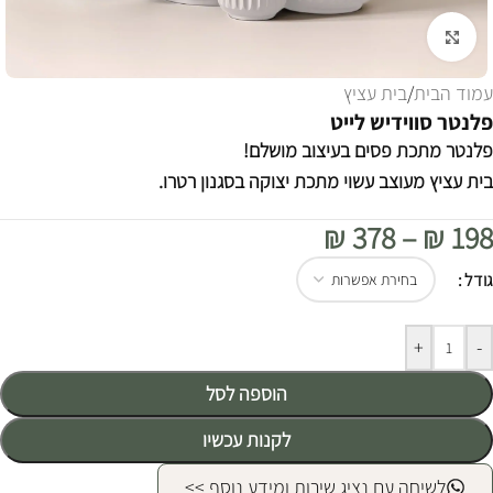
לחצו להגדלה
עמוד הבית
/
בית עציץ
פלנטר סווידיש לייט
פלנטר מתכת פסים בעיצוב מושלם!
בית עציץ מעוצב עשוי מתכת יצוקה בסגנון רטרו.
₪
378
–
₪
198
Alternative:
גודל
+
-
הוספה לסל
לקנות עכשיו
לשיחה עם נציג שירות ומידע נוסף >>