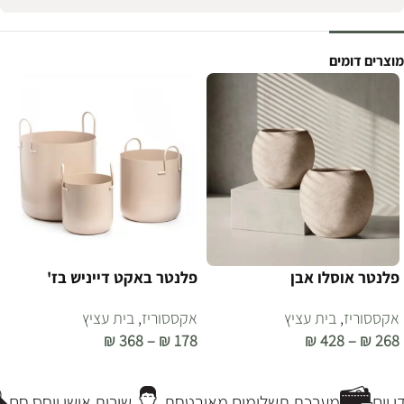
מוצרים דומים
פלנטר אוסלו אבן
פלנטר באקט דייניש בז'
אקססוריז
,
בית עציץ
אקססוריז
,
בית עציץ
₪
368
–
₪
178
₪
428
–
₪
268
בחר אפשרויות
בחר אפשרויות
יום
מערכת תשלומים מאובטחת
שירות אישי ויחס חם