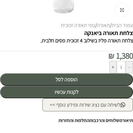
לחצו להגדלה
עמוד הבית
/
תאורה
/
גופי תאורה זכוכית
צלחת תאורה ביאנקה
צלחת תאורה פליז בשילוב 4 זכוכית פסים חלבית.
₪
1,380
Alternative:
+
-
הוספה לסל
לקנות עכשיו
לשיחה עם נציג שירות ומידע נוסף >>
תיאור
משלוחים והרכבות
החלפות והחזרות