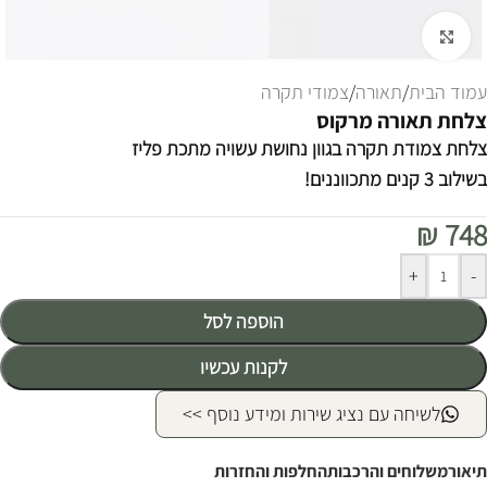
לחצו להגדלה
עמוד הבית
/
תאורה
/
צמודי תקרה
צלחת תאורה מרקוס
צלחת צמודת תקרה בגוון נחושת עשויה מתכת פליז
בשילוב 3 קנים מתכווננים!
₪
748
Alternative:
+
-
הוספה לסל
לקנות עכשיו
לשיחה עם נציג שירות ומידע נוסף >>
תיאור
משלוחים והרכבות
החלפות והחזרות