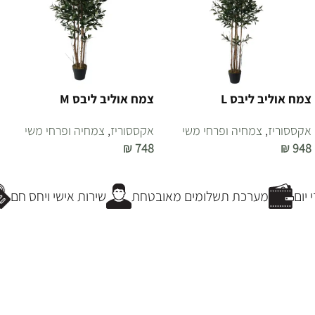
צמח אוליב ליבס L
צמח אוליב ליבס M
אקססוריז
,
צמחיה ופרחי משי
אקססוריז
,
צמחיה ופרחי משי
₪
748
₪
948
הוספה לסל
הוספה לסל
יום
מערכת תשלומים מאובטחת
שירות אישי ויחס חם