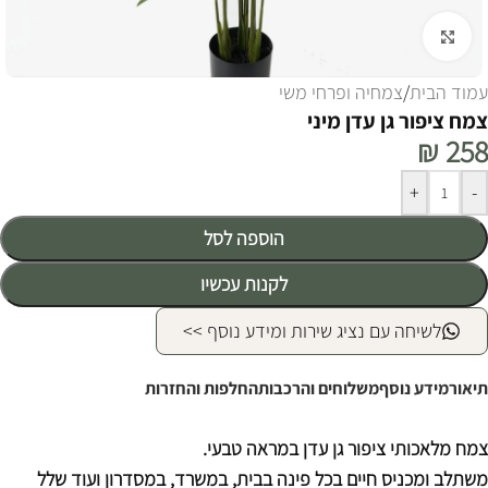
לחצו להגדלה
עמוד הבית
/
צמחיה ופרחי משי
צמח ציפור גן עדן מיני
₪
258
Alternative:
+
-
הוספה לסל
לקנות עכשיו
לשיחה עם נציג שירות ומידע נוסף >>
תיאור
מידע נוסף
משלוחים והרכבות
החלפות והחזרות
צמח מלאכותי ציפור גן עדן במראה טבעי.
משתלב ומכניס חיים בכל פינה בבית, במשרד, במסדרון ועוד שלל