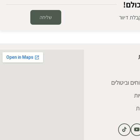
ולם!
לת דיוור
שליחה
חים וביטולים
ות
ת