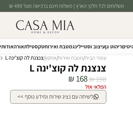
משלוחים לכל חלקי הארץ | משלוח חינם ברכישה מעל 499 ₪
יטים
ריהוט גן
עיצוב וסטיילינג
מטבח ואירוח
טקסטיל
תאורה
אודותינ
עמוד הבית
/
מטבח ואירוח
/
אחסון
/
צנצנת לה קוצ'ינה L
צנצנת לה קוצ'ינה L
₪
168
₪
198
המלאי אזל
לשיחה עם נציג שירות ומידע נוסף >>