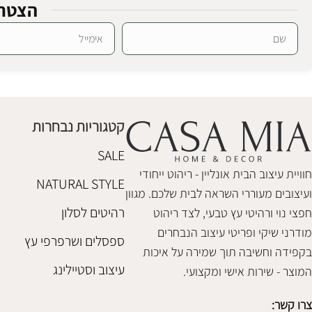
הצטרפ
Alternative:
סט קפה בוקס בלק
סט תבלינים בט
אחסון
אחסון
,
כלי בית
₪
118
₪
268
קטגוריות נבחרות
הוספה לסל
הוספה לסל
SALE
חוויית עיצוב הבית אונליין - ריהוט ייחודי
NATURAL STYLE
ועיצובים מעוררי השראה לבית שלכם. מגוון
רהיטים לסלון
חפצי נוי ורהיטי עץ טבעי, לצד ריהוט
מודרני שיקי ופריטי עיצוב הנבחרים
ספסלים ושרפרפי עץ
בקפידה וחשיבה תוך שמירה על איכות
עיצוב וסטיילינג
המוצר - שירות אישי ומקצועי.
צרו קשר: