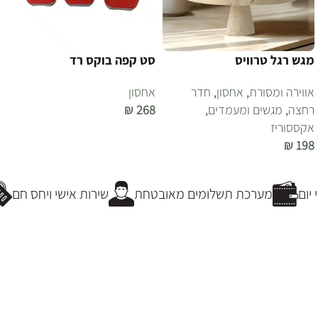
מגש רגל טרוויס
סט קפה בוקס רד
אווירה ומסורת
,
אחסון
,
חדר
אחסון
רחצה
,
מגשים ומעמדים
,
268
₪
אקססוריז
הוספה לסל
₪
198
הוספה לסל
ום
מערכת תשלומים מאובטחת
שירות אישי ויחס חם