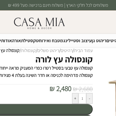
משלוחים לכל חלקי הארץ | משלוח חינם ברכישה מעל 499 ₪
יטים
ריהוט גן
עיצוב וסטיילינג
מטבח ואירוח
טקסטיל
תאורה
אודותינ
עמוד הבית
/
רהיטים
/
ריהוט משלים
/
קונסולות
/
קונסולה עץ 
קונסולה עץ לורה
קונסולה עץ טבעי בסטייל רטרו כפרי המעניק מראה ייחודי
קונסולה מדהימה לכניסה או חדר השינה בעלת 4 מגירות וארונות אחסון לשימוש נוח יותר.
₪
2,480
₪
2,680
Alternative:
+
-