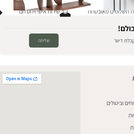
תשלומים מאובטחת
שירות אישי ויחס חם
ולם!
לת דיוור
שליחה
שידה מדפים ליב וולנט
ספריות ומדפים
,
קונסולות
,
שידות וקומודות
עבודה
₪
4,950
הוספה לסל
חים וביטולים
ות
ת