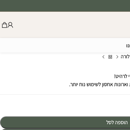
ו
לורה
 לרהיט!
הוספה לסל