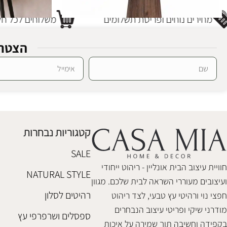
מחירים נוחים ופריסת תשלומים
משלוחים לכל חלק
הצטרפ
קונסולה ליבינג וולנט
קונסולה עץ אדי
Alternative:
קונסולות
ריהוט משלים
,
קו
,280
–
₪
1,780
₪
3,650
קטגוריות נבחרות
הוספה לסל
בחר אפשרויות
SALE
חוויית עיצוב הבית אונליין - ריהוט ייחודי
NATURAL STYLE
ועיצובים מעוררי השראה לבית שלכם. מגוון
רהיטים לסלון
חפצי נוי ורהיטי עץ טבעי, לצד ריהוט
מודרני שיקי ופריטי עיצוב הנבחרים
ספסלים ושרפרפי עץ
בקפידה וחשיבה תוך שמירה על איכות