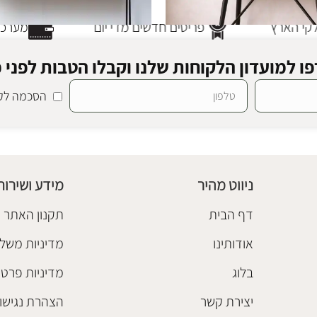
י הארץ
פריטים חדשים מדי יום
מערכת 
ו למועדון הלקוחות שלנו וקבלו הטבות לפני כ
הסכמה לקב
סון
SALE
שולחן כתיבה דקסטר
נסולות
ריהוט משלים
,
קונסולות
,
שולחנות 
₪
2
₪
2,480
₪
2,580
ניווט מהיר
מידע ושירות
הוספה לסל
דף הבית
תקנון האתר
אודותינו
מדיניות משלו
בלוג
מדיניות פרטי
יצירת קשר
הצהרת נגישו