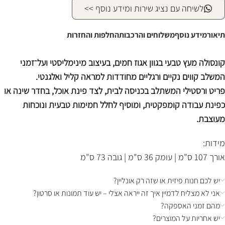
לשיחה עם נציג שירות ומידע נוסף >>
תיאור
מידע נוסף
משלוחים והרכבות
החלפות והחזרות
קונסולה מעץ טבעי בגוון אגוז חמים, בעיצוב מינימליסטי ועל־זמני
המשלב קווים נקיים ורגליים מחודדות למראה קליל ואלגנטי.
פריט ורסטילי המשתלב בכניסה לבית, לצד פינת אוכל, בחדר שינה או
כפינת עבודה קומפקטית, ומוסיף לחלל חמימות טבעית ונוכחות
מעוצבת.
מידות:
אורך 107 ס"מ | עומק 36 ס"מ | גובה 73 ס"מ
יש לכם חנות פיזית או שזה רק אונליין?
אני לא מצליח לדמיין איך זה ייראה אצלי – יש עוד תמונות או סרטון?
מהם זמני האספקה?
יש אחריות על המוצרים?