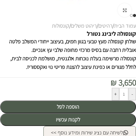
לחצו להגדלה
עמוד הבית
/
רהיטים
/
ריהוט משלים
/
קונסולות
קונסולה ליבינג נטורל
שולחן קונסולה מעץ טבעי בגוון חמים, בעיצוב ייחודי המשלב פלטה
אובלית רחבה עם בסיס מרכזי מחופה שלבי עץ אנכיים.
קונסולה מרשימה בעלת נוכחות אלגנטית, מושלמת לכניסה לבית,
לחלל מגורים או כפינת עיצוב להצגת פריטי נוי ואקססוריז.
₪
3,650
Alternative:
+
-
הוספה לסל
לקנות עכשיו
לשיחה עם נציג שירות ומידע נוסף >>