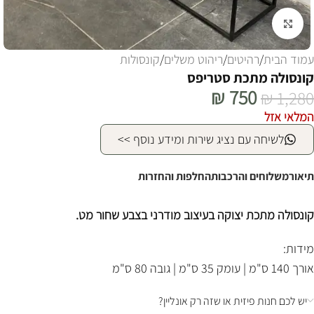
לחצו להגדלה
עמוד הבית
/
רהיטים
/
ריהוט משלים
/
קונסולות
קונסולה מתכת סטריפס
₪
750
₪
1,280
המלאי אזל
לשיחה עם נציג שירות ומידע נוסף >>
תיאור
משלוחים והרכבות
החלפות והחזרות
קונסולה מתכת יצוקה בעיצוב מודרני בצבע שחור מט.
מידות:
אורך 140 ס"מ | עומק 35 ס"מ | גובה 80 ס"מ
יש לכם חנות פיזית או שזה רק אונליין?