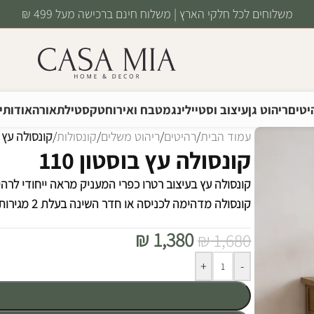
משלוחים לכל חלקי הארץ | משלוח חינם ברכישה מעל 499 ₪
יטים
ריהוט גן
עיצוב וסטיילינג
מטבח ואירוח
טקסטיל
תאורה
אודותינ
עמוד הבית
/
רהיטים
/
ריהוט משלים
/
קונסולות
/
קונסולה עץ בו
קונסולה עץ בוסטון 110
קונסולה עץ בעיצוב רטרו כפרי המעניק מראה ייחודי לרהי
קונסולה מדהימה לכניסה או חדר השינה בעלת 2 מגירות ומדף אחסון תחתון, עשויה עץ טבעי ממוחזר.
₪
1,380
₪
1,680
Alternative:
+
-