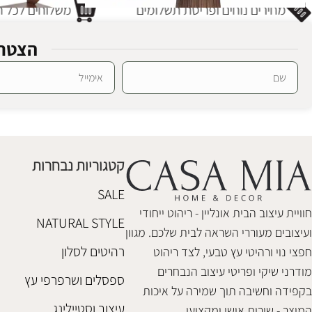
מחירים נוחים ופריסת תשלומים
משלוחים לכל חל
הצטרפ
Alternative:
קונסולה ליבינג וולנט
שידה מדפים לי
קונסולות
ספריות ומדפים
,
₪
4,950
₪
3,650
קטגוריות נבחרות
הוספה לסל
הוספה לסל
SALE
חוויית עיצוב הבית אונליין - ריהוט ייחודי
NATURAL STYLE
ועיצובים מעוררי השראה לבית שלכם. מגוון
רהיטים לסלון
חפצי נוי ורהיטי עץ טבעי, לצד ריהוט
מודרני שיקי ופריטי עיצוב הנבחרים
ספסלים ושרפרפי עץ
בקפידה וחשיבה תוך שמירה על איכות
עיצוב וסטיילינג
המוצר - שירות אישי ומקצועי.