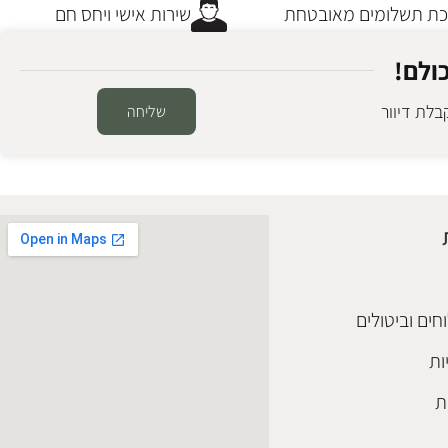
 תשלומים מאובטחת
שירות אישי ויחס חם
ולם!
לת דיוור
שליחה
חים וביטולים
ות
ת