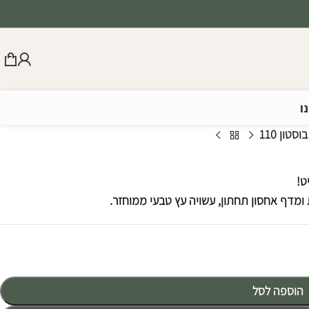
ו
סטון 110
ט!
הוספה לסל