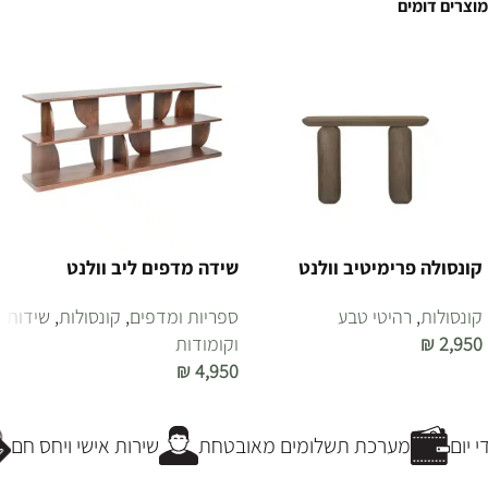
מוצרים דומים
קונסולה פרימיטיב וולנט
שידה מדפים ליב וולנט
קונסולות
,
רהיטי טבע
ספריות ומדפים
,
קונסולות
,
שידות
2,950
₪
וקומודות
₪
4,950
הוספה לסל
הוספה לסל
יום
מערכת תשלומים מאובטחת
שירות אישי ויחס חם