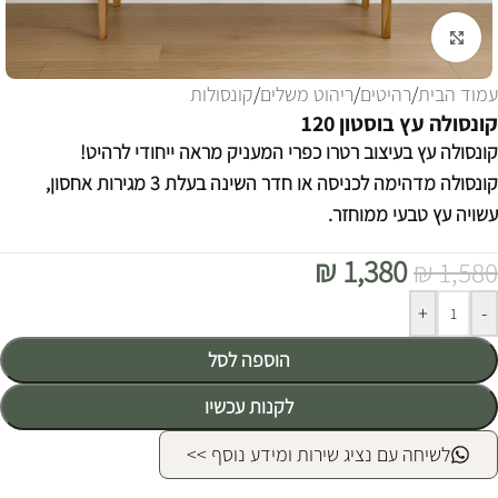
לחצו להגדלה
עמוד הבית
/
רהיטים
/
ריהוט משלים
/
קונסולות
קונסולה עץ בוסטון 120
קונסולה עץ בעיצוב רטרו כפרי המעניק מראה ייחודי לרהיט!
קונסולה מדהימה לכניסה או חדר השינה בעלת 3 מגירות אחסון,
עשויה עץ טבעי ממוחזר.
₪
1,380
₪
1,580
Alternative:
+
-
הוספה לסל
לקנות עכשיו
לשיחה עם נציג שירות ומידע נוסף >>