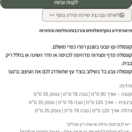
לקנות עכשיו
לשיחה עם נציג שירות ומידע נוסף >>
תיאור
מידע נוסף
משלוחים והרכבות
החלפות והחזרות
קונסולה עץ טבעי בסגנון רטרו כפרי מושלם.
קונסולה מדף ומגירות מדהימה לכניסה או חדר השינה או בחלל ריק
בבית.
קונסולה צבע בז' בשילוב בוצ'ר עץ שתשדרג לכם את העיצוב ברגע!
מידות:
קטנה – אורך 90 ס"מ | גובה 78 ס"מ | עומק 35 ס"מ
בינונית – אורך 105 ס"מ | גובה 78 ס"מ | עומק 35 ס"מ
גדולה אורך 120 ס"מ | גובה 78 ס"מ | עומק 35 ס"מ
יש לכם חנות פיזית או שזה רק אונליין?
אני לא מצליח לדמיין איך זה ייראה אצלי – יש עוד תמונות או סרטון?