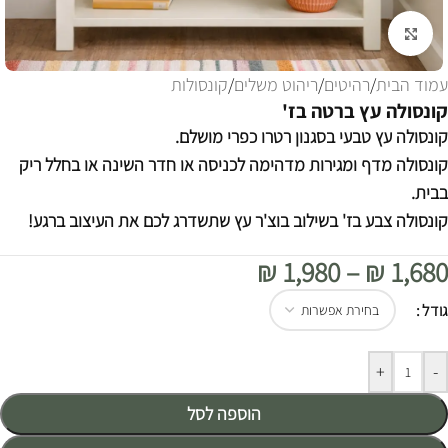
לחצו להגדלה
עמוד הבית
/
רהיטים
/
ריהוט משלים
/
קונסולות
קונסולה עץ ברטה בז'
קונסולה עץ טבעי בסגנון רטרו כפרי מושלם.
קונסולה מדף ומגירות מדהימה לכניסה או חדר השינה או בחלל ריק
בבית.
קונסולה צבע בז' בשילוב בוצ'ר עץ שתשדרג לכם את העיצוב ברגע!
₪
1,980
–
₪
1,680
Alternative:
גודל
+
-
הוספה לסל