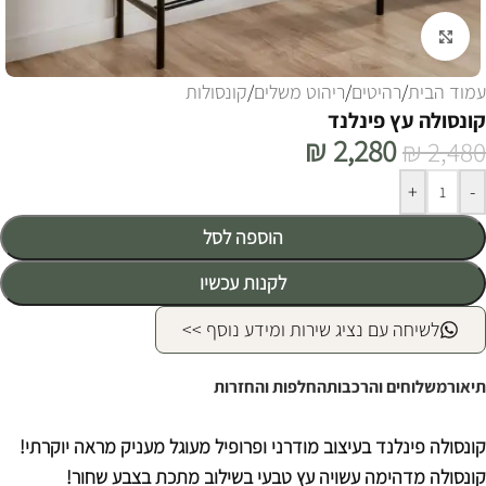
לחצו להגדלה
עמוד הבית
/
רהיטים
/
ריהוט משלים
/
קונסולות
קונסולה עץ פינלנד
₪
2,280
₪
2,480
Alternative:
+
-
הוספה לסל
לקנות עכשיו
לשיחה עם נציג שירות ומידע נוסף >>
תיאור
משלוחים והרכבות
החלפות והחזרות
קונסולה פינלנד בעיצוב מודרני ופרופיל מעוגל מעניק מראה יוקרתי!
קונסולה מדהימה עשויה עץ טבעי בשילוב מתכת בצבע שחור!