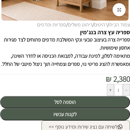
לחצו להגדלה
עמוד הבית
/
רהיטים
/
ריהוט משלים
/
ספריות ומדפים
ספריה עץ צרה בנג'מין
ספרייה צרה בעיצוב טבעי ונקי המשלבת מדפים פתוחים לצד מגירות
אחסון שימושיות.
מתאימה לסלון, לפינת עבודה, למבואת הכניסה או לחדר השינה,
ומאפשרת להציג פריטי נוי, ספרים וצמחייה תוך ניצול מיטבי של החלל.
₪
2,380
Alternative:
+
-
הוספה לסל
לקנות עכשיו
לשיחה עם נציג שירות ומידע נוסף >>