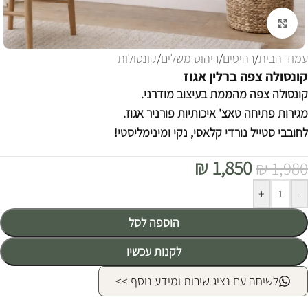
לחצו להגדלה
עמוד הבית
/
רהיטים
/
ריהוט משלים
/
קונסולות
קונסולה צפה ברלין אגוז
קונסולה צפה מהממת בעיצוב מודרני.
מגירות פתיחה טאצ' איכותיות פורניר אגוז.
לחובבי סטייל נורדי קלאסי, נקי ומינימליסטי!
₪
1,850
₪
1,980
Alternative:
+
-
הוספה לסל
לקנות עכשיו
לשיחה עם נציג שירות ומידע נוסף >>