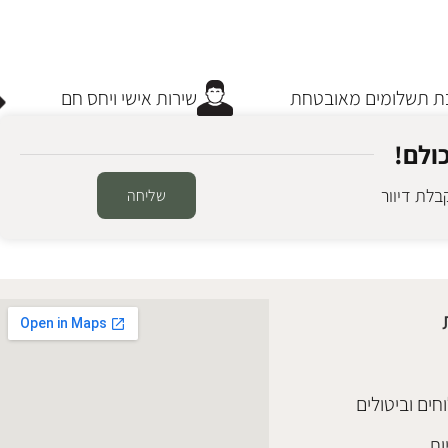
תשלומים מאובטחת
שירות אישי ויחס חם
ולם!
לת דיוור
שליחה
חים וביטולים
ות