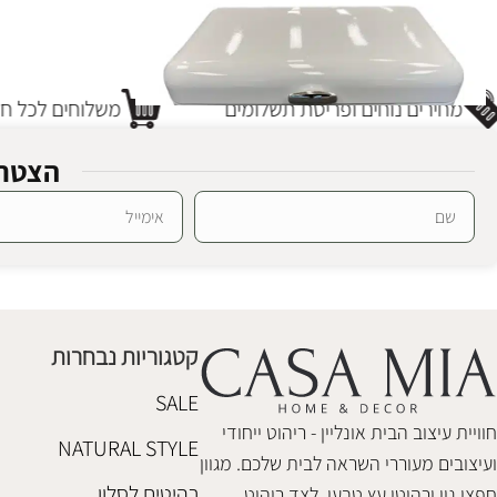
מחירים נוחים ופריסת תשלומים
משלוחים לכל חלק
הצטרפ
Alternative:
ארגז לחם רטרו ווייט
אחסון
₪
368
קטגוריות נבחרות
הוספה לסל
SALE
חוויית עיצוב הבית אונליין - ריהוט ייחודי
NATURAL STYLE
ועיצובים מעוררי השראה לבית שלכם. מגוון
רהיטים לסלון
חפצי נוי ורהיטי עץ טבעי, לצד ריהוט