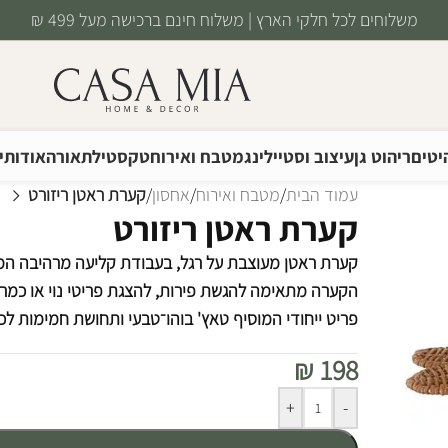
משלוחים לכל חלקי הארץ | משלוח חינם ברכישה מעל 499 ₪
יטים
ריהוט גן
עיצוב וסטיילינג
מטבח ואירוח
טקסטיל
תאורה
אודותינ
עמוד הבית
/
מטבח ואירוח
/
אחסון
/
קערת ראטן ריזורט
קערת ראטן ריזורט
קערת ראטן מעוצבת על רגל, בעבודת קליעה מרהיבה המ
הקערה מתאימה להגשת פירות, להצגת פריטי נוי או כמרכ
פריט ייחודי המוסיף טאץ' בוהו־טבעי ותחושת חמימות לכל
₪
198
Alternative:
+
-