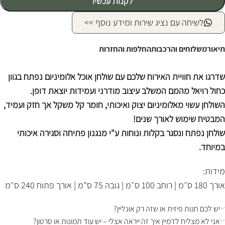
לקנות עכשיו
לשיחה עם נציג שירות ומידע נוסף >>
תיאור
משלוחים והרכבות
החלפות והחזרות
שדרגו את חוויית האירוח שלכם עם שולחן אוכל אלומיניום נפתח בגוון
כחול רויאל מהמם המשלב עיצוב מודרני ועמידות יוצאת דופן.
השולחן עשוי מאלומיניום יצוק ואיכותי, חומר קל משקל אך חזק ועמיד,
המבטיח שימוש לאורך שנים!
שולחן נפתח ונסגר בקלות ונוחות ע"י מנגנון פתיחה וסגירה איכותי
במיוחד.
מידות:
אורך 180 ס״מ | רוחב 100 ס״מ | גובה 75 ס"מ | אורך פתוח 240 ס״מ
יש לכם חנות פיזית או שזה רק אונליין?
אני לא מצליח לדמיין איך זה ייראה אצלי – יש עוד תמונות או סרטון?