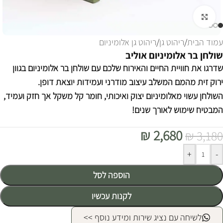
לחצו להגדלה
עמוד הבית
/
ריהוט גן
/
ריהוט גן אלומיניום
שולחן בר אלומיניום אוליב
שדרגו את חוויית החיים והאירוח שלכם עם שולחן בר אלומיניום בגוון
ירוק זית מהמם המשלב עיצוב מודרני ועמידות יוצאת דופן.
השולחן עשוי מאלומיניום יצוק ואיכותי, חומר קל משקל אך חזק ועמיד,
המבטיח שימוש לאורך שנים!
₪
2,680
₪
3,180
Alternative:
+
-
הוספה לסל
לקנות עכשיו
לשיחה עם נציג שירות ומידע נוסף >>