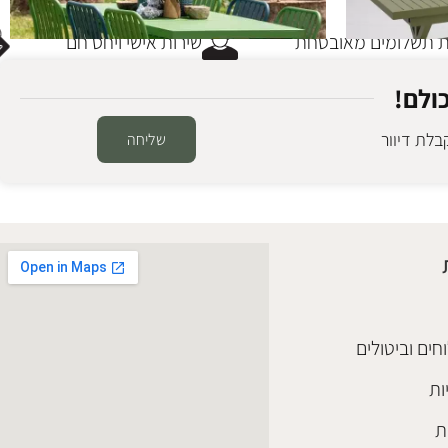
תשלומים מאובטחת
שירות אישי ויחס חם
ולם!
לת דיוור
שליחה
שולחן אוכל אלומיניום גרין 180
שולחנות חוץ
ריהוט גן אלומיניום
,
שולחנות אוכל
,
שולחנות חוץ
₪
5,400
הוספה לסל
חים וביטולים
ות
ת