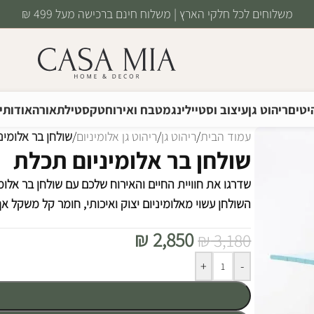
משלוחים לכל חלקי הארץ | משלוח חינם ברכישה מעל 499 ₪
יטים
ריהוט גן
עיצוב וסטיילינג
מטבח ואירוח
טקסטיל
תאורה
אודותינ
עמוד הבית
/
ריהוט גן
/
ריהוט גן אלומיניום
/
שולחן בר אלומינ
שולחן בר אלומיניום תכלת
שדרגו את חוויית החיים והאירוח שלכם עם שולחן בר אלומ
השולחן עשוי מאלומיניום יצוק ואיכותי, חומר קל משקל א
₪
2,850
₪
3,180
Alternative:
+
-