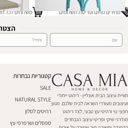
מחירים נוחים ופריסת תשלומים
משלוחים לכל חלק
הצטרפ
Alternative:
כסא בר אלומיניום תכלת
ספסל אלומיניום
כסאות בר
,
ריהוט גן אלומיניום
ריהוט גן אלומיני
₪
1,580
₪
780
קטגוריות נבחרות
הוספה לסל
הוספה לסל
SALE
חוויית עיצוב הבית אונליין - ריהוט ייחודי
NATURAL STYLE
ועיצובים מעוררי השראה לבית שלכם. מגוון
רהיטים לסלון
חפצי נוי ורהיטי עץ טבעי, לצד ריהוט
מודרני שיקי ופריטי עיצוב הנבחרים
ספסלים ושרפרפי עץ
בקפידה וחשיבה תוך שמירה על איכות