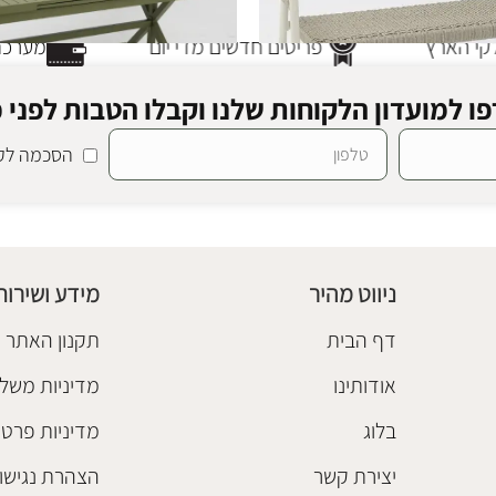
י הארץ
פריטים חדשים מדי יום
מערכת 
ו למועדון הלקוחות שלנו וקבלו הטבות לפני כ
הסכמה לקב
 וילסון בז'
שולחן אוכל אלומיניום אוליב
ום
ריהוט גן אלומיניום
,
שולחנות אוכל
,
₪
7,200
ניווט מהיר
מידע ושירות
הוספה לסל
דף הבית
תקנון האתר
אודותינו
מדיניות משלו
בלוג
מדיניות פרטי
יצירת קשר
הצהרת נגישו