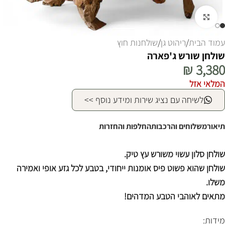
לחצו להגדלה
עמוד הבית
/
ריהוט גן
/
שולחנות חוץ
שולחן שורש ג'פארה
₪
3,380
המלאי אזל
לשיחה עם נציג שירות ומידע נוסף >>
תיאור
משלוחים והרכבות
החלפות והחזרות
שולחן סלון עשוי משורש עץ טיק.
שולחן שהוא פשוט פיס אומנות ייחודי, בטבע לכל גזע אופי ואמירה
משלו.
מתאים לאוהבי הטבע המדהים!
מידות: