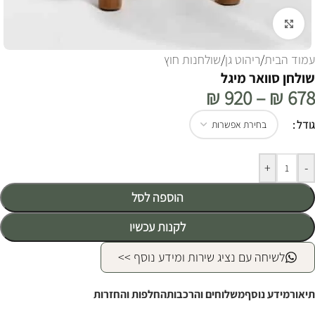
לחצו להגדלה
עמוד הבית
/
ריהוט גן
/
שולחנות חוץ
שולחן סוואר מיגל
₪
920
–
₪
678
Alternative:
גודל
+
-
הוספה לסל
לקנות עכשיו
לשיחה עם נציג שירות ומידע נוסף >>
תיאור
מידע נוסף
משלוחים והרכבות
החלפות והחזרות