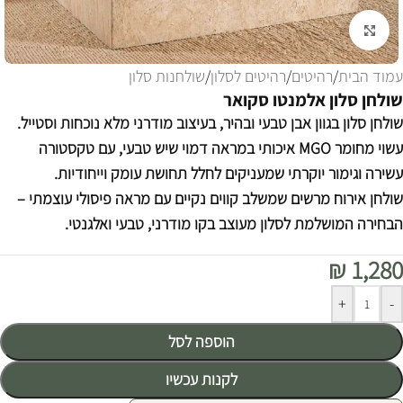
לחצו להגדלה
עמוד הבית
/
רהיטים
/
רהיטים לסלון
/
שולחנות סלון
שולחן סלון אלמנטו סקואר
שולחן סלון בגוון אבן טבעי ובהיר, בעיצוב מודרני מלא נוכחות וסטייל.
עשוי מחומר MGO איכותי במראה דמוי שיש טבעי, עם טקסטורה
עשירה וגימור יוקרתי שמעניקים לחלל תחושת עומק וייחודיות.
שולחן אירוח מרשים שמשלב קווים נקיים עם מראה פיסולי עוצמתי –
הבחירה המושלמת לסלון מעוצב בקו מודרני, טבעי ואלגנטי.
₪
1,280
Alternative:
+
-
הוספה לסל
לקנות עכשיו