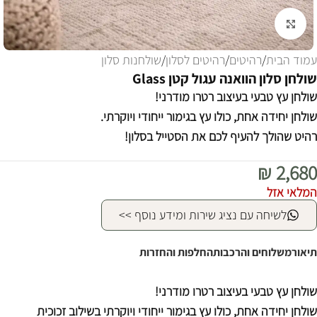
לחצו להגדלה
עמוד הבית
/
רהיטים
/
רהיטים לסלון
/
שולחנות סלון
שולחן סלון הוואנה עגול קטן Glass
שולחן עץ טבעי בעיצוב רטרו מודרני!
שולחן יחידה אחת, כולו עץ בגימור ייחודי ויוקרתי.
רהיט שהולך להעיף לכם את הסטייל בסלון!
₪
2,680
המלאי אזל
לשיחה עם נציג שירות ומידע נוסף >>
תיאור
משלוחים והרכבות
החלפות והחזרות
שולחן עץ טבעי בעיצוב רטרו מודרני!
שולחן יחידה אחת, כולו עץ בגימור ייחודי ויוקרתי בשילוב זכוכית