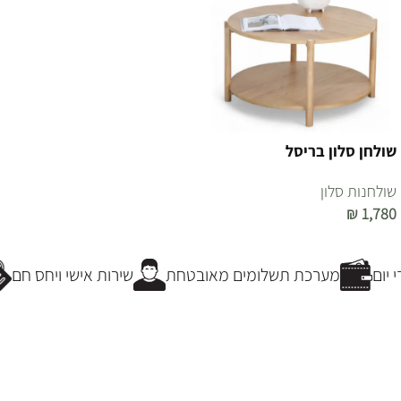
שולחן סלון בריסל
שולחנות סלון
₪
1,780
הוספה לסל
יום
מערכת תשלומים מאובטחת
שירות אישי ויחס חם