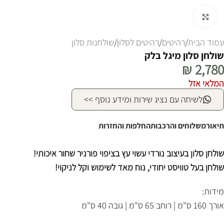
לחצו להגדלה
עמוד הבית
/
רהיטים
/
רהיטים לסלון
/
שולחנות סלון
שולחן סלון מיגל בלק
₪
2,780
המלאי אזל
לשיחה עם נציג שירות ומידע נוסף >>
תיאור
משלוחים והרכבות
החלפות והחזרות
שולחן סלון בעיצוב נורדי עשוי עץ בציפוי פורניר שחור איכותי!
שולחן בעל טוויסט יחודי, נוח מאד לשימוש וקל לניקוי!
מידות:
אורך 160 ס"מ | רוחב 65 ס"מ | גובה 40 ס"מ