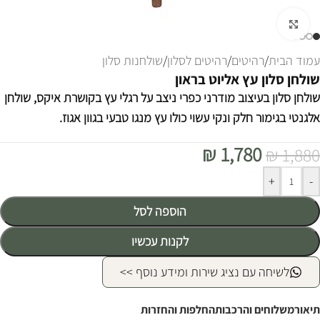
לחצו להגדלה
עמוד הבית
/
רהיטים
/
רהיטים לסלון
/
שולחנות סלון
שולחן סלון עץ אליוט בראון
שולחן סלון בעיצוב מודרני כפרי ניצב על רגלי עץ בקושרת איקס, שולחן
אלגנטי בגימור חלק ונקי עשוי כולו עץ מנגו טבעי בגוון אגוז.
₪
1,780
₪
1,880
Alternative:
+
-
הוספה לסל
לקנות עכשיו
לשיחה עם נציג שירות ומידע נוסף >>
תיאור
משלוחים והרכבות
החלפות והחזרות