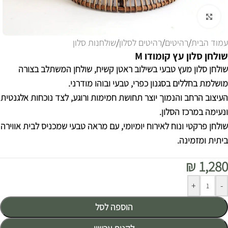
לחצו להגדלה
עמוד הבית
/
רהיטים
/
רהיטים לסלון
/
שולחנות סלון
שולחן סלון עץ קומודו M
שולחן סלון מעץ טבעי בשילוב ראטן קשיח, שולחן המשתלב בצורה
מושלמת בחללים בסגנון כפרי, טבעי ובוהו מודרני.
העיצוב הרחב והנמוך יוצר תחושת חמימות ורוגע, לצד נוכחות אלגנטית
ונעימה במרכז הסלון.
שולחן פרקטי ונוח לאירוח יומיומי, עם מראה טבעי שמכניס לבית אווירה
ביתית ומזמינה.
₪
1,280
Alternative:
+
-
הוספה לסל