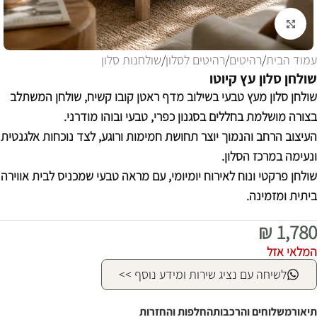
לחצו להגדלה
עמוד הבית
/
רהיטים
/
רהיטים לסלון
/
שולחנות סלון
שולחן סלון עץ קיוטו
שולחן סלון מעץ טבעי בשילוב מדף ראטן קובו קשיח, שולחן המשתלב
בצורה מושלמת בחללים בסגנון כפרי, טבעי ובוהו מודרני.
העיצוב הרחב והנמוך יוצר תחושת חמימות ורוגע, לצד נוכחות אלגנטית
ונעימה במרכז הסלון.
שולחן פרקטי ונוח לאירוח יומיומי, עם מראה טבעי שמכניס לבית אווירה
ביתית ומזמינה.
₪
1,780
המלאי אזל
לשיחה עם נציג שירות ומידע נוסף >>
תיאור
משלוחים והרכבות
החלפות והחזרות