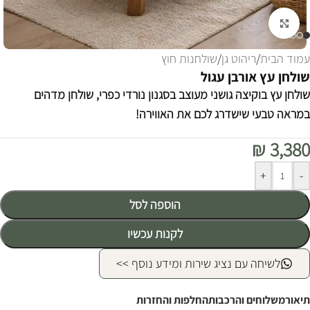
לחצו להגדלה
עמוד הבית
/
ריהוט גן
/
שולחנות חוץ
שולחן עץ אורבן עגול
שולחן עץ בוקיצה גושני מעוצב בסגנון נורדי כפרי, שולחן מדהים
במראה טבעי שישדרג לכם את האווירה!
₪
3,380
Alternative:
+
-
הוספה לסל
לקנות עכשיו
לשיחה עם נציג שירות ומידע נוסף >>
תיאור
משלוחים והרכבות
החלפות והחזרות