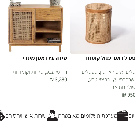
סטול ראטן עגול קומודו
שידה עץ ראטן מינדי
סלים וארגזי אחסון
,
ספסלים
רהיטי טבע
,
שידות וקומודות
ושרפרפי עץ
,
רהיטי טבע
,
3,280
₪
שולחנות צד
הוספה לסל
₪
950
הוספה לסל
ום
מערכת תשלומים מאובטחת
שירות אישי ויחס חם