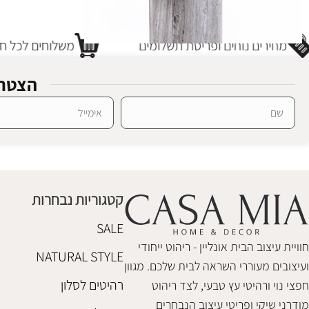
מחירים נוחים ופריסת תשלומים
משלוחים לכל חל
הצטרפ
SALE
Alternative:
שולחן צד סוהו צ'וקלאט מרבל
שולחנות צד
,
חיסול מלאי
₪
1,100
₪
2,680
קטגוריות נבחרות
הוספה לסל
SALE
חוויית עיצוב הבית אונליין - ריהוט ייחודי
NATURAL STYLE
ועיצובים מעוררי השראה לבית שלכם. מגוון
רהיטים לסלון
חפצי נוי ורהיטי עץ טבעי, לצד ריהוט
מודרני שיקי ופריטי עיצוב הנבחרים