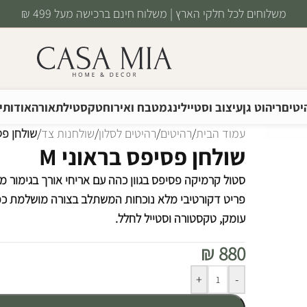
משלוחים לכל חלקי הארץ | משלוח חינם ברכישה מעל 499 ₪
יטים
ריהוט גן
עיצוב וסטיילינג
מטבח ואירוח
טקסטיל
תאורה
אודותינ
עמוד הבית
/
רהיטים
/
רהיטים לסלון
/
שולחנות צד
/
שולחן פסי
שולחן פסיפס בראוני M
סטול קרמיקה פסיפס בגוון כהה עם אריחי אורך בגימור מבר
פריט דקורטיבי מלא נוכחות המשתלב בצורה מושלמת כפוד
עומק, טקסטורה וסטייל לחלל.
₪
880
Alternative:
+
-