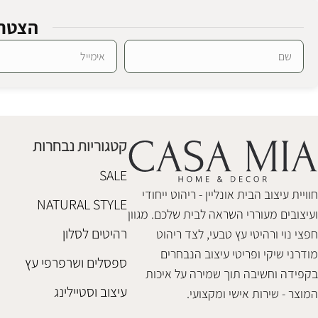
הצטרפ
SALE
Alternative:
שולחן צד סוהו צ'וקלאט מרבל
שולחנות צד
,
חיסול מלאי
₪
1,100
₪
2,680
קטגוריות נבחרות
הוספה לסל
SALE
חוויית עיצוב הבית אונליין - ריהוט ייחודי
NATURAL STYLE
ועיצובים מעוררי השראה לבית שלכם. מגוון
רהיטים לסלון
חפצי נוי ורהיטי עץ טבעי, לצד ריהוט
מודרני שיקי ופריטי עיצוב הנבחרים
ספסלים ושרפרפי עץ
בקפידה וחשיבה תוך שמירה על איכות
עיצוב וסטיילינג
המוצר - שירות אישי ומקצועי.