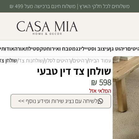
משלוחים לכל חלקי הארץ | משלוח חינם ברכישה מעל 499 ₪
יטים
ריהוט גן
עיצוב וסטיילינג
מטבח ואירוח
טקסטיל
תאורה
אודותינ
עמוד הבית
/
רהיטים
/
רהיטים לסלון
/
שולחנות צד
/
שולחן צד
שולחן צד דין טבעי
₪
598
המלאי אזל
לשיחה עם נציג שירות ומידע נוסף >>