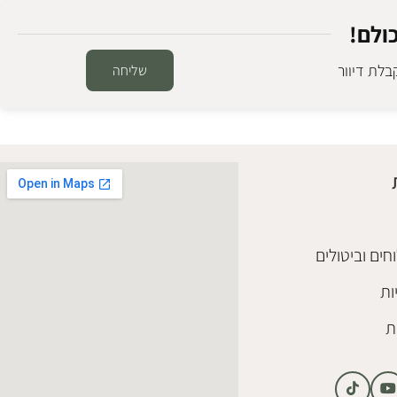
ולם!
לת דיוור
שליחה
חים וביטולים
ות
ת