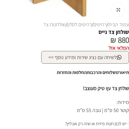
לחצו להגדלה
עמוד הבית
/
רהיטים
/
רהיטים לסלון
/
שולחנות צד
שולחן צד נייס
₪
880
המלאי אזל
לשיחה עם נציג שירות ומידע נוסף >>
תיאור
משלוחים והרכבות
החלפות והחזרות
שולחן צד עץ טיק מעוצב!
מידות:
קוטר 50 ס"מ | גובה 55 ס"מ
יש לכם חנות פיזית או שזה רק אונליין?