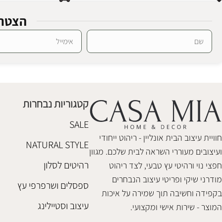
הצטרפ
Alternative:
ספסל בוקלה לואי ווייט
ספסל לוקה ליי
ספסלים והדומים
ספסלים והדומים
₪
1,100
₪
1,100
קטגוריות נבחרות
הוספה לסל
הוספה לסל
SALE
חוויית עיצוב הבית אונליין - ריהוט ייחודי
NATURAL STYLE
ועיצובים מעוררי השראה לבית שלכם. מגוון
רהיטים לסלון
חפצי נוי ורהיטי עץ טבעי, לצד ריהוט
מודרני שיקי ופריטי עיצוב הנבחרים
ספסלים ושרפרפי עץ
בקפידה וחשיבה תוך שמירה על איכות
עיצוב וסטיילינג
המוצר - שירות אישי ומקצועי.