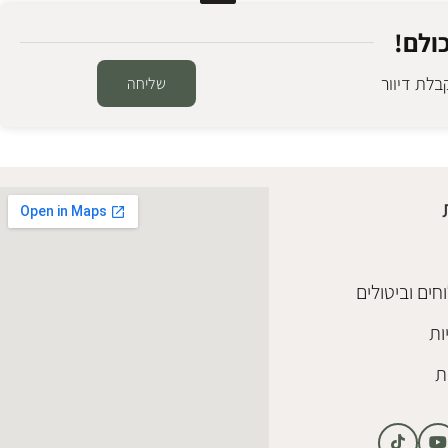
ולם!
לת דיוור
שליחה
חים וביטולים
ות
ת