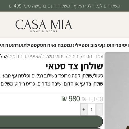
משלוחים לכל חלקי הארץ | משלוח חינם ברכישה מעל 499 ₪
יטים
ריהוט גן
עיצוב וסטיילינג
מטבח ואירוח
טקסטיל
תאורה
אודותינ
עמוד הבית
/
רהיטים
/
ריהוט משלים
/
ספסלים והדומים
/
שולח
שולחן צד סטאי
סטול/שולחן קפה מרופד בשילוב רגליים ופלטת עץ טבעי ב
שולחן צד עץ או הדום ישיבה מדהים, פריט ריהוט משלים
₪
980
₪
1,100
Alternative:
+
-