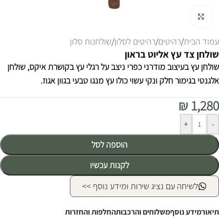
לחצו להגדלה
עמוד הבית
/
רהיטים
/
רהיטים לסלון
/
שולחנות סלון
שולחן צד עץ אליוט בראון
שולחן עץ בעיצוב מודרני כפרי ניצב על רגלי עץ בקושרת איקס, שולחן
אלגנטי בגימור חלק ונקי עשוי כולו עץ מנגו טבעי בגוון אגוז.
₪
1,280
Alternative:
+
-
הוספה לסל
לקנות עכשיו
לשיחה עם נציג שירות ומידע נוסף >>
תיאור
מידע נוסף
משלוחים והרכבות
החלפות והחזרות