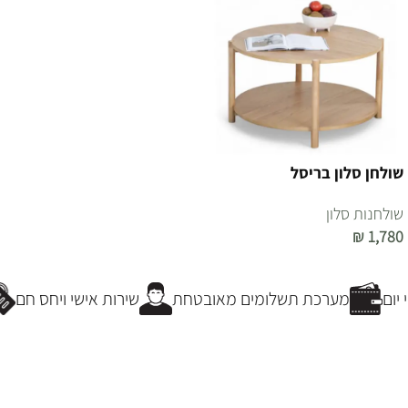
שולחן סלון בריסל
שולחנות סלון
₪
1,780
הוספה לסל
ום
מערכת תשלומים מאובטחת
שירות אישי ויחס חם