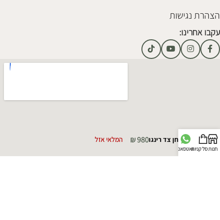
הצהרת נגישות
עקבו אחרינו:
₪
980
שולחן צד רינגו
המלאי אזל
חנות
סל קניות
וואטסאפ