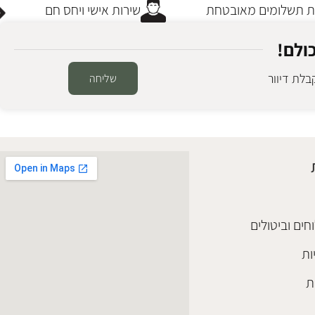
תשלומים מאובטחת
שירות אישי ויחס חם
ולם!
לת דיוור
שליחה
חים וביטולים
ות
ת