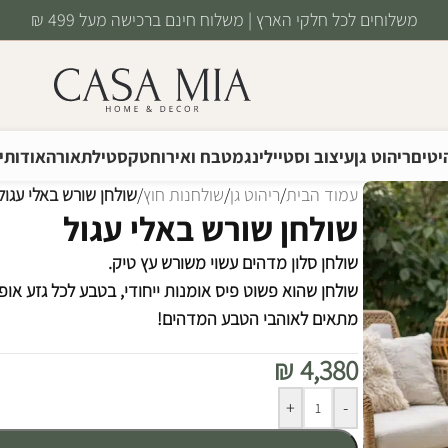
משלוחים לכל חלקי הארץ | משלוח חינם ברכישה מעל 499 ₪
יטים
ריהוט גן
עיצוב וסטיילינג
מטבח ואירוח
טקסטיל
תאורה
אודותינ
עמוד הבית
/
ריהוט גן
/
שולחנות חוץ
/
שולחן שורש באלי עגול
שולחן שורש באלי עגול
שולחן סלון מדהים עשוי משורש עץ טיק.
שולחן שהוא פשוט פיס אומנות ייחודי, בטבע לכל גזע אופ
מתאים לאוהבי הטבע המדהים!
₪
4,380
Alternative:
+
-