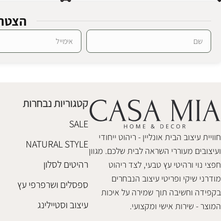
הצטרפ
Alternative:
דקו אלפנט מרבל
פוף ילדים פוק
חדר ילדים
,
חפצי נוי
,
אקססוריז
חדר ילדים
₪
640
₪
248
קטגוריות נבחרות
הוספה לסל
בחר אפשרויות
SALE
חוויית עיצוב הבית אונליין - ריהוט ייחודי
NATURAL STYLE
ועיצובים מעוררי השראה לבית שלכם. מגוון
רהיטים לסלון
חפצי נוי ורהיטי עץ טבעי, לצד ריהוט
מודרני שיקי ופריטי עיצוב הנבחרים
ספסלים ושרפרפי עץ
בקפידה וחשיבה תוך שמירה על איכות
עיצוב וסטיילינג
המוצר - שירות אישי ומקצועי.