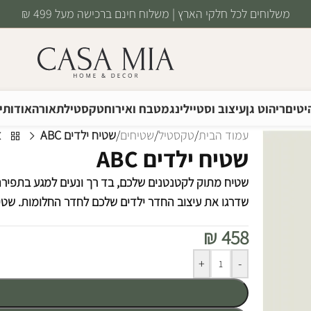
משלוחים לכל חלקי הארץ | משלוח חינם ברכישה מעל 499 ₪
יטים
ריהוט גן
עיצוב וסטיילינג
מטבח ואירוח
טקסטיל
תאורה
אודותינ
עמוד הבית
/
טקסטיל
/
שטיחים
/
שטיח ילדים ABC
שטיח ילדים ABC
שטיח מתוק לקטנטנים שלכם, בד רך ונעים למגע בתפירה
שדרגו את עיצוב החדר ילדים שלכם לחדר החלומות. שטיח 
₪
458
Alternative:
+
-