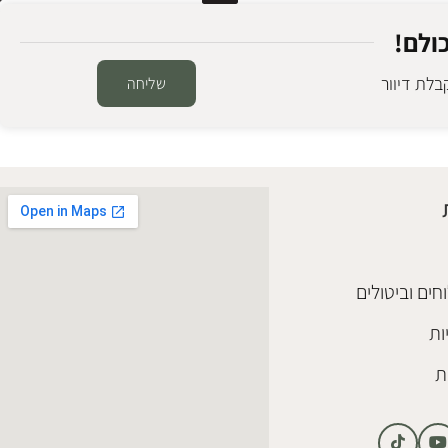
ולם!
לת דיוור
שליחה
שטיח ילדים פלאנס
חדר ילדים
,
שטיחים
₪
458
הוספה לסל
חים וביטולים
ות
ת