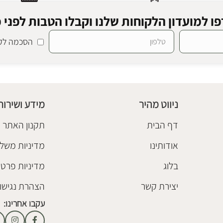
ו למועדון הלקוחות שלנו וקבלו הטבות לפני כ
הסכמה לקב
ס
שטיח ילדים ספארי
חדר ילדים
,
שטיחים
₪
458
ניווט מהיר
מידע ושירות
הוספה לסל
דף הבית
תקנון האתר
אודותינו
מדיניות משלו
בלוג
מדיניות פרטי
יצירת קשר
הצהרת נגישו
עקבו אחרינו: