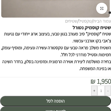
לחצו להגדלה
עמוד הבית
/
טקסטיל
/
שטיחים
שטיח קוסמיק נטורל
שטיח “קוסמיק” סיב מעורב בגוון טבעי, בעיצוב ארוג ייחודי עם נגיעות
צ’אבי בקו אורבני עכשווי.
השטיח משלב מראה טבעי עם טקסטורה עשירה ונעימה, ומוסיף עומק,
חמימות וסטייל מודרני לכל חלל.
בחירה מושלמת ליצירת אווירה הרמונית ומזמינה בסלון, בחדר השינה
או בפינת המשפחה.
₪
1,950
Alternative:
+
-
הוספה לסל