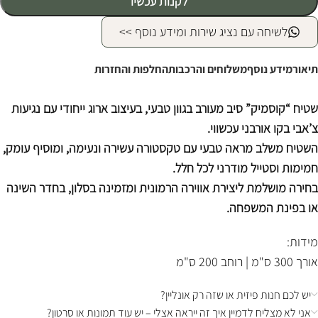
לקנות עכשיו
לשיחה עם נציג שירות ומידע נוסף >>
תיאור
מידע נוסף
משלוחים והרכבות
החלפות והחזרות
שטיח “קוסמיק” סיב מעורב בגוון טבעי, בעיצוב ארוג ייחודי עם נגיעות
צ’אבי בקו אורבני עכשווי.
השטיח משלב מראה טבעי עם טקסטורה עשירה ונעימה, ומוסיף עומק,
חמימות וסטייל מודרני לכל חלל.
בחירה מושלמת ליצירת אווירה הרמונית ומזמינה בסלון, בחדר השינה
או בפינת המשפחה.
מידות:
אורך 300 ס"מ | רוחב 200 ס"מ
יש לכם חנות פיזית או שזה רק אונליין?
אני לא מצליח לדמיין איך זה ייראה אצלי – יש עוד תמונות או סרטון?